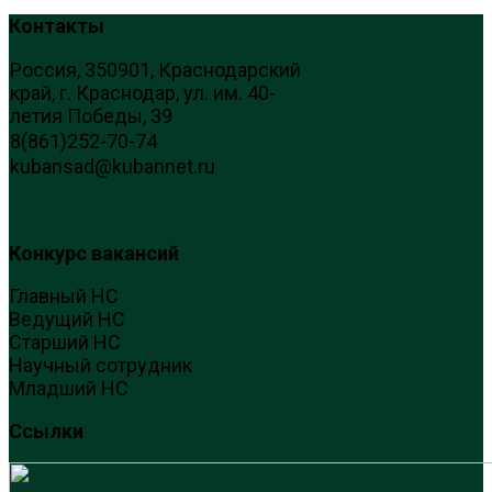
Контакты
Россия, 350901, Краснодарский
край, г. Краснодар, ул. им. 40-
летия Победы, 39
8(861)252-70-74
kubansad@kubannet.ru
Конкурс вакансий
Главный НС
Ведущий НС
Старший НС
Научный сотрудник
Младший НС
Ссылки