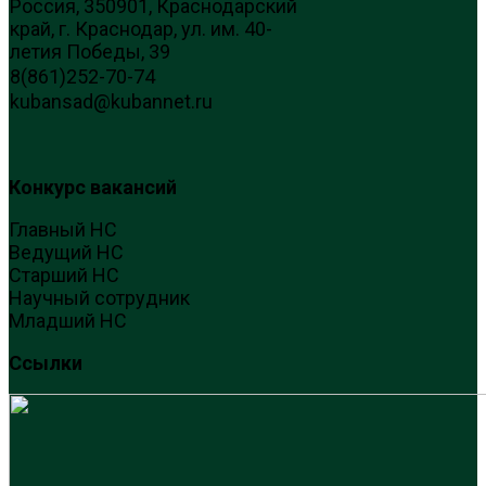
Россия, 350901, Краснодарский
край, г. Краснодар, ул. им. 40-
летия Победы, 39
8(861)252-70-74
kubansad@kubannet.ru
Конкурс вакансий
Главный НС
Ведущий НС
Старший НС
Научный сотрудник
Младший НС
Ссылки