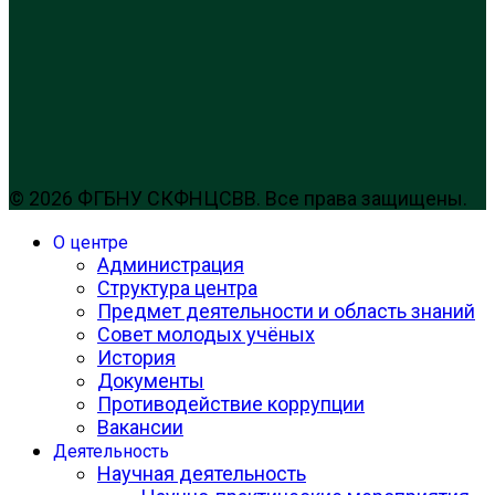
© 2026 ФГБНУ СКФНЦСВВ. Все права защищены.
О центре
Администрация
Структура центра
Предмет деятельности и область знаний
Совет молодых учёных
История
Документы
Противодействие коррупции
Вакансии
Деятельность
Научная деятельность