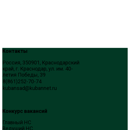
Контакты
Россия, 350901, Краснодарский
край, г. Краснодар, ул. им. 40-
летия Победы, 39
8(861)252-70-74
kubansad@kubannet.ru
Конкурс вакансий
Главный НС
Ведущий НС