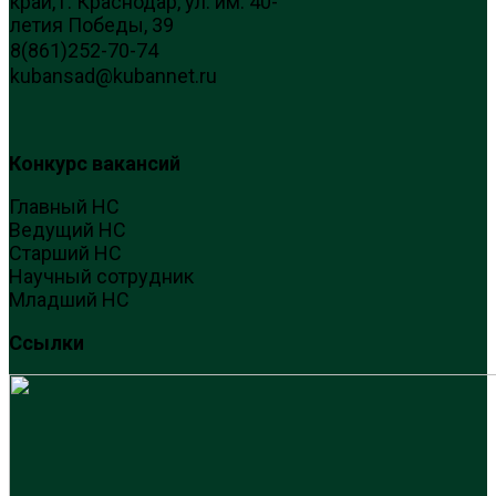
край, г. Краснодар, ул. им. 40-
летия Победы, 39
8(861)252-70-74
kubansad@kubannet.ru
Конкурс вакансий
Главный НС
Ведущий НС
Старший НС
Научный сотрудник
Младший НС
Ссылки