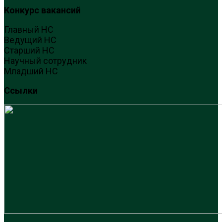
Конкурс вакансий
Главный НС
Ведущий НС
Старший НС
Научный сотрудник
Младший НС
Ссылки