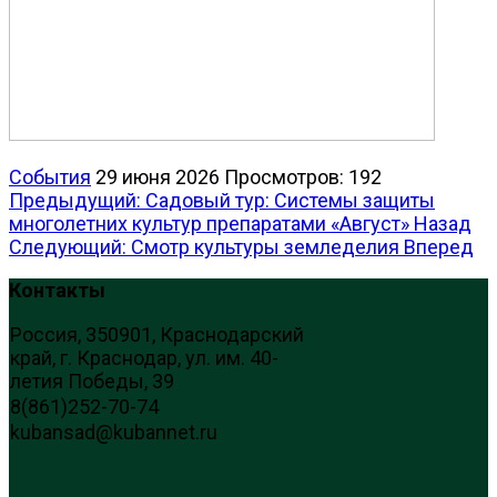
События
29 июня 2026
Просмотров: 192
Предыдущий: Садовый тур: Системы защиты
многолетних культур препаратами «Август»
Назад
Следующий: Смотр культуры земледелия
Вперед
Контакты
Россия, 350901, Краснодарский
край, г. Краснодар, ул. им. 40-
летия Победы, 39
8(861)252-70-74
kubansad@kubannet.ru