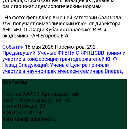
условия, строго соответствующие актуальным
санитарно-эпидемиологическим нормам.
На фото: фельдшер высшей категории
Сазанова
Л.В.
получает символический ключ от директора
АНО «НПО «Сады Кубани»
Панасенко В.Н.
и
академика РАН
Егорова Е.А.
События
18 мая 2026
Просмотров: 292
Предыдущий: Ученые ФГБНУ СКФНЦСВВ приняли
участие в конференции грантодержателей КНФ
Назад
Следующий: Ученые Центра приняли
участие в научно-практическом семинаре
Вперед
Контакты
Россия, 350901, Краснодарский
край, г. Краснодар, ул. им. 40-
летия Победы, 39
8(861)252-70-74
kubansad@kubannet.ru