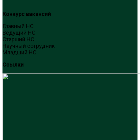
Конкурс вакансий
Главный НС
Ведущий НС
Старший НС
Научный сотрудник
Младший НС
Ссылки