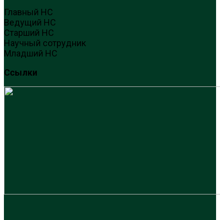
Главный НС
Ведущий НС
Старший НС
Научный сотрудник
Младший НС
Ссылки