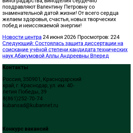
виноградарства, виноделия сердечно
поздравляют Валентину Петровну со
знаменательной датой жизни! От всего сердца
желаем здоровья, счастья, новых творческих
побед и неиссякаемой энергии!
Новости центра
24 июня 2026
Просмотров: 224
Следующий: Состоялась защита диссертации на
соискание учёной степени кандидата технических
наук Абакумовой Аллы Андреевны
Вперед
Контакты
Россия, 350901, Краснодарский
край, г. Краснодар, ул. им. 40-
летия Победы, 39
8(861)252-70-74
kubansad@kubannet.ru
Конкурс вакансий